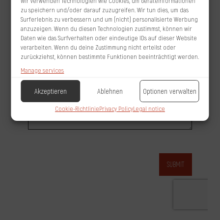
Wir verwenden Technologien wie Cookies, um Geräteinformationen
zu speichern und/oder darauf zuzugreifen. Wir tun dies, um das
Surferlebnis zu verbessern und um (nicht) personalisierte Werbung
anzuzeigen. Wenn du diesen Technologien zustimmst, können wir
Daten wie das Surfverhalten oder eindeutige IDs auf dieser Website
verarbeiten. Wenn du deine Zustimmung nicht erteilst oder
zurückziehst, können bestimmte Funktionen beeinträchtigt werden.
Manage services
Akzeptieren
Ablehnen
Optionen verwalten
Cookie-Richtlinie
Privacy Policy
Legal notice