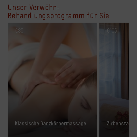
Unser Verwöhn-
Behandlungsprogramm für Sie
€
85
€
105
Klassische Ganzkörpermassage
Zirbenstab-