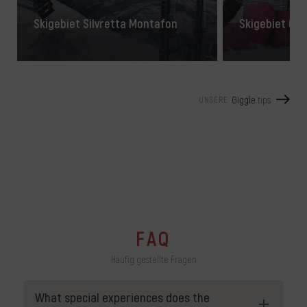
Skigebiet Silvretta Montafon
Skigebiet Gol
Giggle
.tips
UNSERE
FAQ
Häufig gestellte Fragen
What special experiences does the