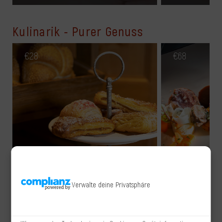
Kulinarik - Purer Genuss
€
28
€
68
Verwalte deine Privatsphäre
Frühstücksbuffet - Brunchen
5-Gänge Gen