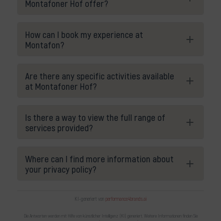
Montafoner Hof offer?
How can I book my experience at
Montafon?
Are there any specific activities available
at Montafoner Hof?
Is there a way to view the full range of
services provided?
Where can I find more information about
your privacy policy?
KI-generiert von
performance4brands.ai
Die Antworten werden mit Hilfe von künstlicher Intelligenz (KI) generiert. Weitere Informationen finden Sie