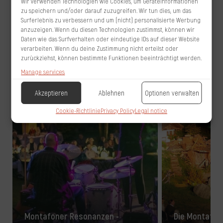
Wir verwenden Technologien wie Cookies, um Geräteinformationen
zu speichern und/oder darauf zuzugreifen. Wir tun dies, um das
Surferlebnis zu verbessern und um (nicht) personalisierte Werbung
anzuzeigen. Wenn du diesen Technologien zustimmst, können wir
Veranstaltungen im Montafon &
Daten wie das Surfverhalten oder eindeutige IDs auf dieser Website
Highlights im Montafoner Hof****
verarbeiten. Wenn du deine Zustimmung nicht erteilst oder
zurückziehst, können bestimmte Funktionen beeinträchtigt werden.
Manage services
€
35
Akzeptieren
Ablehnen
Optionen verwalten
Cookie-Richtlinie
Privacy Policy
Legal notice
Montafoner Resonanzen -
Die Montafon