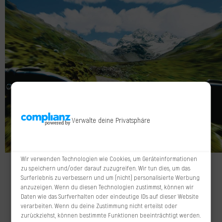
Verwalte deine Privatsphäre
Wir verwenden Technologien wie Cookies, um Geräteinformationen
zu speichern und/oder darauf zuzugreifen. Wir tun dies, um das
Markus Fessler-Jenny ist einer der Bike-Guides von
Surferlebnis zu verbessern und um (nicht) personalisierte Werbung
Montafon Tourismus. Erkunden Sie mit dem Mountainbike
anzuzeigen. Wenn du diesen Technologien zustimmst, können wir
Daten wie das Surfverhalten oder eindeutige IDs auf dieser Website
die atemberaubenden Bergkulissen des Montafons.
verarbeiten. Wenn du deine Zustimmung nicht erteilst oder
zurückziehst, können bestimmte Funktionen beeinträchtigt werden.
Mountainbike-Szene Montafon