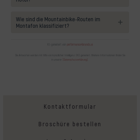
Wie sind die Mountainbike-Routen im
Montafon klassifiziert?
KI-generiert von
performance4brands.ai
Die Antworten werden mit Hilfe von künstlicher Intelligenz (KI) generiert. Weitere Informationen finden Sie
in unserer
[Datenschutzerklärung]
.
Kontaktformular
Broschüre bestellen