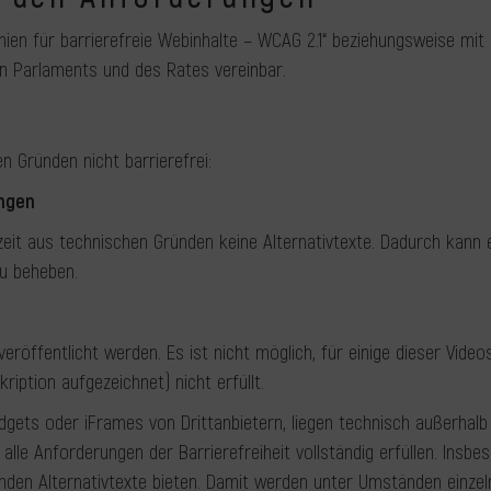
inien für barrierefreie Webinhalte – WCAG 2.1“ beziehungsweise mi
hen Parlaments und des Rates vereinbar.
n Gründen nicht barrierefrei:
ungen
rzeit aus technischen Gründen keine Alternativtexte. Dadurch kan
zu beheben.
eröffentlicht werden. Es ist nicht möglich, für einige dieser Vid
ription aufgezeichnet) nicht erfüllt.
Widgets oder iFrames von Drittanbietern, liegen technisch außerhal
 Anforderungen der Barrierefreiheit vollständig erfüllen. Insbeso
enden Alternativtexte bieten. Damit werden unter Umständen einzeln