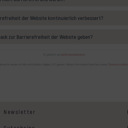
erefreiheit der Website kontinuierlich verbessert?
ack zur Barrierefreiheit der Website geben?
KI-generiert von
performance4brands.ai
 Antworten werden mit Hilfe von künstlicher Intelligenz (KI) generiert. Weitere Informationen finden Sie in unserer
[Datenschutzerkläru
Newsletter
Gutscheine