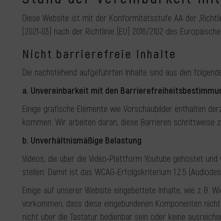
Diese Website ist mit der Konformitätsstufe AA der „Richtl
(2021-03) nach der Richtlinie (EU) 2016/2102 des Europäisc
Nicht barrierefreie Inhalte
Die nachstehend aufgeführten Inhalte sind aus den folgende
a. Unvereinbarkeit mit den Barrierefreiheitsbestimm
Einige grafische Elemente wie Vorschaubilder enthalten de
kommen. Wir arbeiten daran, diese Barrieren schrittweise 
b. Unverhältnismäßige Belastung
Videos, die über die Video-Plattform Youtube gehostet und v
stellen. Damit ist das WCAG-Erfolgskriterium 1.2.5 (Audiodesk
Einige auf unserer Website eingebettete Inhalte, wie z. B. 
vorkommen, dass diese eingebundenen Komponenten nicht alle
nicht über die Tastatur bedienbar sein oder keine ausreich