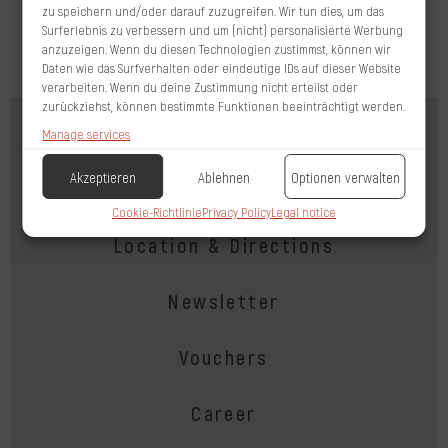
zu speichern und/oder darauf zuzugreifen. Wir tun dies, um das
Surferlebnis zu verbessern und um (nicht) personalisierte Werbung
anzuzeigen. Wenn du diesen Technologien zustimmst, können wir
Daten wie das Surfverhalten oder eindeutige IDs auf dieser Website
verarbeiten. Wenn du deine Zustimmung nicht erteilst oder
zurückziehst, können bestimmte Funktionen beeinträchtigt werden.
Kontaktformular
Manage services
Akzeptieren
Ablehnen
Optionen verwalten
Order brochure
Cookie-Richtlinie
Privacy Policy
Legal notice
Location & Directions
Newsletter
Vouchers
Career