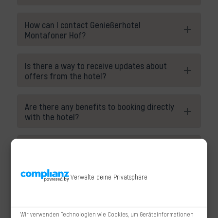
How can I contact Genießerhotel
Montafoner Hof?
Is there a way to receive updates about
offers from the hotel?
Are there any benefits to booking directly
with the hotel?
What facilities are available at
Genießerhotel Montafoner Hof?
Verwalte deine Privatsphäre
KI-generiert von
performance4brands.ai
Die Antworten werden mit Hilfe von künstlicher Intelligenz (KI) generiert. Weitere Informationen finden Sie
in unserer
[Datenschutzerklärung]
.
Wir verwenden Technologien wie Cookies, um Geräteinformationen